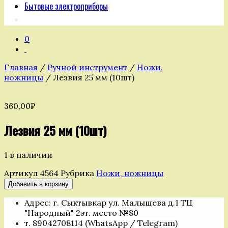
Бытовые электроприборы
0
Главная
/
Ручной инструмент
/
Ножи,
ножницы
/ Лезвия 25 мм (10шт)
360,00
₽
Лезвия 25 мм (10шт)
1 в наличии
Артикул
4564
Рубрика
Ножи, ножницы
Количество
Добавить в корзину
товара
Адрес: г. Сыктывкар ул. Малышева д.1 ТЦ
Лезвия
"Народный" 2эт. место №80
25
т. 89042708114 (WhatsApp / Telegram)
мм