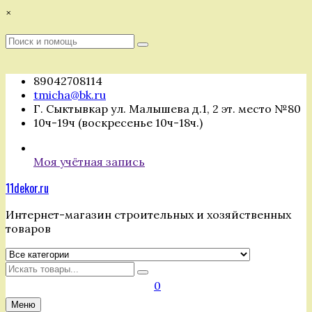
Перейти
×
к
содержимому
Поиск
Поиск
:
89042708114
tmicha@bk.ru
Г. Сыктывкар ул. Малышева д.1, 2 эт. место №80
10ч-19ч (воскресенье 10ч-18ч.)
Моя учётная запись
11dekor.ru
Интернет-магазин строительных и хозяйственных
товаров
Искать
0
Меню