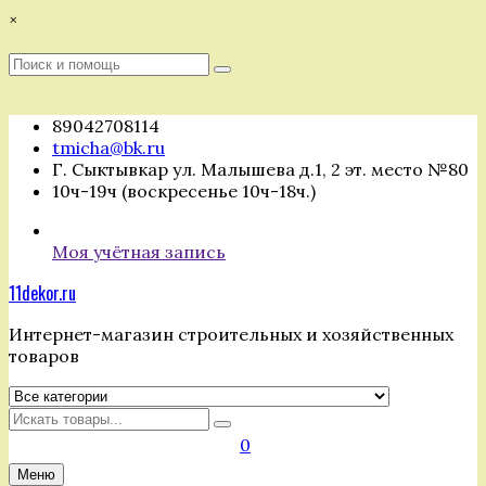
Перейти
×
к
содержимому
Поиск
Поиск
:
89042708114
tmicha@bk.ru
Г. Сыктывкар ул. Малышева д.1, 2 эт. место №80
10ч-19ч (воскресенье 10ч-18ч.)
Моя учётная запись
11dekor.ru
Интернет-магазин строительных и хозяйственных
товаров
Искать
0
Меню