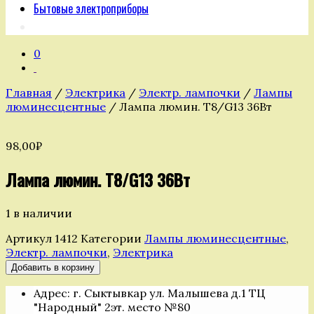
Бытовые электроприборы
0
Главная
/
Электрика
/
Электр. лампочки
/
Лампы
люминесцентные
/ Лампа люмин. T8/G13 36Вт
98,00
₽
Лампа люмин. T8/G13 36Вт
1 в наличии
Артикул
1412
Категории
Лампы люминесцентные
,
Электр. лампочки
,
Электрика
Количество
Добавить в корзину
товара
Адрес: г. Сыктывкар ул. Малышева д.1 ТЦ
Лампа
"Народный" 2эт. место №80
люмин.