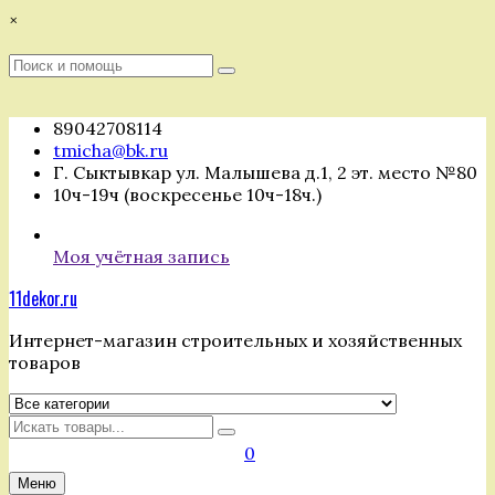
Перейти
×
к
содержимому
Поиск
Поиск
:
89042708114
tmicha@bk.ru
Г. Сыктывкар ул. Малышева д.1, 2 эт. место №80
10ч-19ч (воскресенье 10ч-18ч.)
Моя учётная запись
11dekor.ru
Интернет-магазин строительных и хозяйственных
товаров
Искать
0
Меню