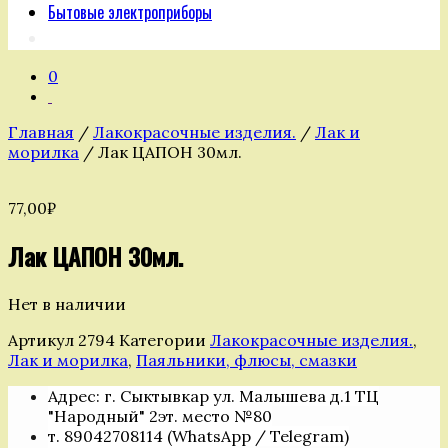
Бытовые электроприборы
0
Главная
/
Лакокрасочные изделия.
/
Лак и
морилка
/ Лак ЦАПОН 30мл.
77,00
₽
Лак ЦАПОН 30мл.
Нет в наличии
Артикул
2794
Категории
Лакокрасочные изделия.
,
Лак и морилка
,
Паяльники, флюсы, смазки
Адрес: г. Сыктывкар ул. Малышева д.1 ТЦ
"Народный" 2эт. место №80
т. 89042708114 (WhatsApp / Telegram)