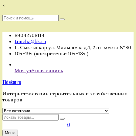
Перейти
×
к
содержимому
Поиск
Поиск
:
89042708114
tmicha@bk.ru
Г. Сыктывкар ул. Малышева д.1, 2 эт. место №80
10ч-19ч (воскресенье 10ч-18ч.)
Моя учётная запись
11dekor.ru
Интернет-магазин строительных и хозяйственных
товаров
Искать
0
Меню