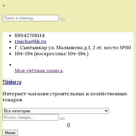
Перейти
×
к
содержимому
Поиск
Поиск
:
89042708114
tmicha@bk.ru
Г. Сыктывкар ул. Малышева д.1, 2 эт. место №80
10ч-19ч (воскресенье 10ч-18ч.)
Моя учётная запись
11dekor.ru
Интернет-магазин строительных и хозяйственных
товаров
Искать
0
Меню