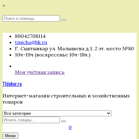
Перейти
×
к
содержимому
Поиск
Поиск
:
89042708114
tmicha@bk.ru
Г. Сыктывкар ул. Малышева д.1, 2 эт. место №80
10ч-19ч (воскресенье 10ч-18ч.)
Моя учётная запись
11dekor.ru
Интернет-магазин строительных и хозяйственных
товаров
Искать
0
Меню