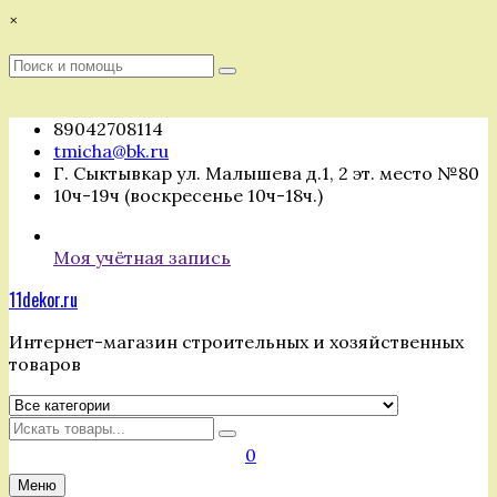
Перейти
×
к
содержимому
Поиск
Поиск
:
89042708114
tmicha@bk.ru
Г. Сыктывкар ул. Малышева д.1, 2 эт. место №80
10ч-19ч (воскресенье 10ч-18ч.)
Моя учётная запись
11dekor.ru
Интернет-магазин строительных и хозяйственных
товаров
Искать
0
Меню