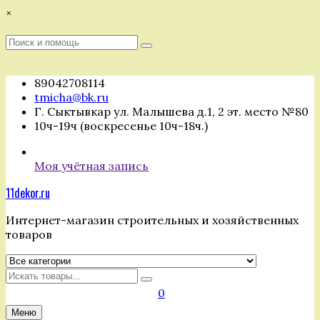
Перейти
×
к
содержимому
Поиск
Поиск
:
89042708114
tmicha@bk.ru
Г. Сыктывкар ул. Малышева д.1, 2 эт. место №80
10ч-19ч (воскресенье 10ч-18ч.)
Моя учётная запись
11dekor.ru
Интернет-магазин строительных и хозяйственных
товаров
Искать
0
Меню