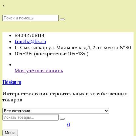
Перейти
×
к
содержимому
Поиск
Поиск
:
89042708114
tmicha@bk.ru
Г. Сыктывкар ул. Малышева д.1, 2 эт. место №80
10ч-19ч (воскресенье 10ч-18ч.)
Моя учётная запись
11dekor.ru
Интернет-магазин строительных и хозяйственных
товаров
Искать
0
Меню