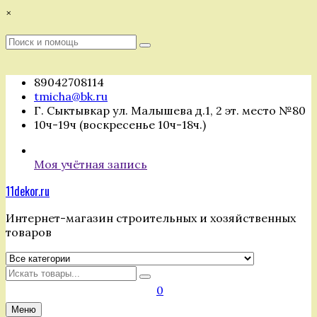
Перейти
×
к
содержимому
Поиск
Поиск
:
89042708114
tmicha@bk.ru
Г. Сыктывкар ул. Малышева д.1, 2 эт. место №80
10ч-19ч (воскресенье 10ч-18ч.)
Моя учётная запись
11dekor.ru
Интернет-магазин строительных и хозяйственных
товаров
Искать
0
Меню