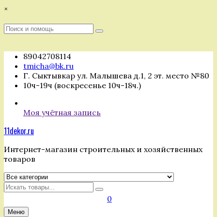
Перейти
×
к
содержимому
Поиск
Поиск
:
89042708114
tmicha@bk.ru
Г. Сыктывкар ул. Малышева д.1, 2 эт. место №80
10ч-19ч (воскресенье 10ч-18ч.)
Моя учётная запись
11dekor.ru
Интернет-магазин строительных и хозяйственных
товаров
Искать
0
Меню