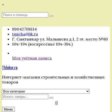
Перейти
×
к
содержимому
Поиск
Поиск
:
89042708114
tmicha@bk.ru
Г. Сыктывкар ул. Малышева д.1, 2 эт. место №80
10ч-19ч (воскресенье 10ч-18ч.)
Моя учётная запись
11dekor.ru
Интернет-магазин строительных и хозяйственных
товаров
Искать
0
Меню