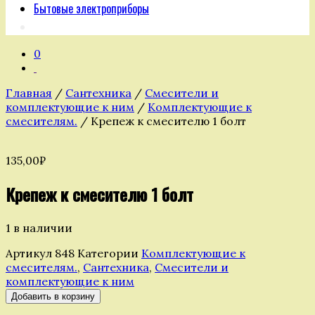
Бытовые электроприборы
0
Главная
/
Сантехника
/
Смесители и
комплектующие к ним
/
Комплектующие к
смесителям.
/ Крепеж к смесителю 1 болт
135,00
₽
Крепеж к смесителю 1 болт
1 в наличии
Артикул
848
Категории
Комплектующие к
смесителям.
,
Сантехника
,
Смесители и
комплектующие к ним
Количество
Добавить в корзину
товара