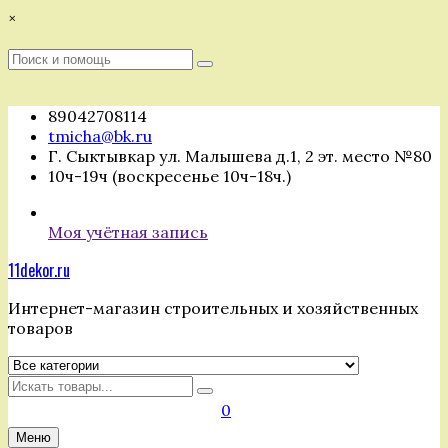
Перейти
×
к
содержимому
Поиск
Поиск
:
89042708114
tmicha@bk.ru
Г. Сыктывкар ул. Малышева д.1, 2 эт. место №80
10ч-19ч (воскресенье 10ч-18ч.)
Моя учётная запись
11dekor.ru
Интернет-магазин строительных и хозяйственных
товаров
Искать
0
Меню