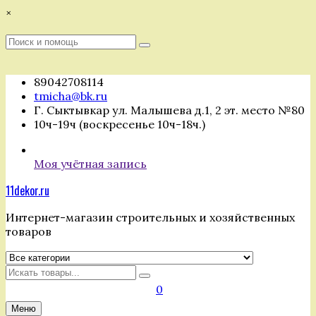
Перейти
×
к
содержимому
Поиск
Поиск
:
89042708114
tmicha@bk.ru
Г. Сыктывкар ул. Малышева д.1, 2 эт. место №80
10ч-19ч (воскресенье 10ч-18ч.)
Моя учётная запись
11dekor.ru
Интернет-магазин строительных и хозяйственных
товаров
Искать
0
Меню