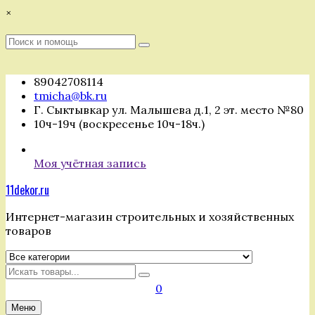
Перейти
×
к
содержимому
Поиск
Поиск
:
89042708114
tmicha@bk.ru
Г. Сыктывкар ул. Малышева д.1, 2 эт. место №80
10ч-19ч (воскресенье 10ч-18ч.)
Моя учётная запись
11dekor.ru
Интернет-магазин строительных и хозяйственных
товаров
Искать
0
Меню