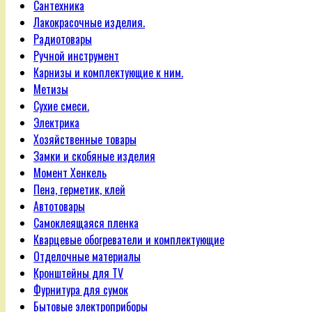
Сантехника
Лакокрасочные изделия.
Радиотовары
Ручной инструмент
Карнизы и комплектующие к ним.
Метизы
Сухие смеси.
Электрика
Хозяйственные товары
Замки и скобяные изделия
Момент Хенкель
Пена, герметик, клей
Автотовары
Самоклеящаяся пленка
Кварцевые обогреватели и комплектующие
Отделочные материалы
Кронштейны для TV
Фурнитура для сумок
Бытовые электроприборы