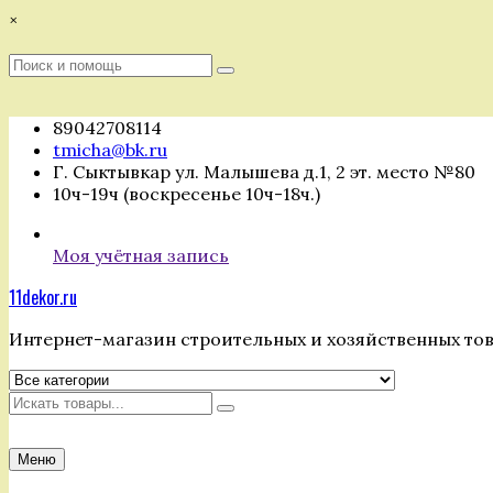
Перейти
×
к
содержимому
Поиск
Поиск
:
89042708114
tmicha@bk.ru
Г. Сыктывкар ул. Малышева д.1, 2 эт. место №80
10ч-19ч (воскресенье 10ч-18ч.)
Моя учётная запись
11dekor.ru
Интернет-магазин строительных и хозяйственных то
Искать
Меню