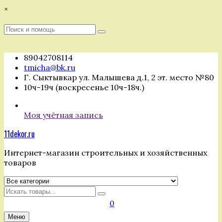
Перейти
×
к
содержимому
Поиск
Поиск
:
89042708114
tmicha@bk.ru
Г. Сыктывкар ул. Малышева д.1, 2 эт. место №80
10ч-19ч (воскресенье 10ч-18ч.)
Моя учётная запись
11dekor.ru
Интернет-магазин строительных и хозяйственных
товаров
Искать
0
Меню