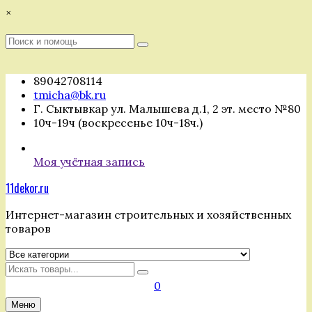
Перейти
×
к
содержимому
Поиск
Поиск
:
89042708114
tmicha@bk.ru
Г. Сыктывкар ул. Малышева д.1, 2 эт. место №80
10ч-19ч (воскресенье 10ч-18ч.)
Моя учётная запись
11dekor.ru
Интернет-магазин строительных и хозяйственных
товаров
Искать
0
Меню