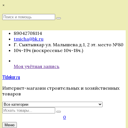
Перейти
×
к
содержимому
Поиск
Поиск
:
89042708114
tmicha@bk.ru
Г. Сыктывкар ул. Малышева д.1, 2 эт. место №80
10ч-19ч (воскресенье 10ч-18ч.)
Моя учётная запись
11dekor.ru
Интернет-магазин строительных и хозяйственных
товаров
Искать
0
Меню