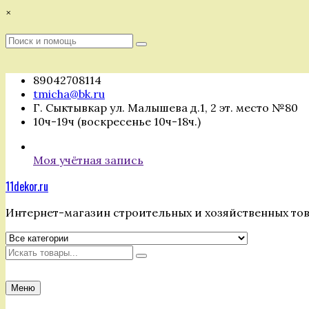
Перейти
×
к
содержимому
Поиск
Поиск
:
89042708114
tmicha@bk.ru
Г. Сыктывкар ул. Малышева д.1, 2 эт. место №80
10ч-19ч (воскресенье 10ч-18ч.)
Моя учётная запись
11dekor.ru
Интернет-магазин строительных и хозяйственных то
Искать
Меню