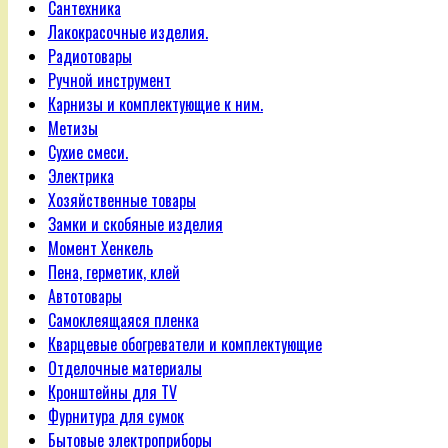
Сантехника
Лакокрасочные изделия.
Радиотовары
Ручной инструмент
Карнизы и комплектующие к ним.
Метизы
Сухие смеси.
Электрика
Хозяйственные товары
Замки и скобяные изделия
Момент Хенкель
Пена, герметик, клей
Автотовары
Самоклеящаяся пленка
Кварцевые обогреватели и комплектующие
Отделочные материалы
Кронштейны для TV
Фурнитура для сумок
Бытовые электроприборы