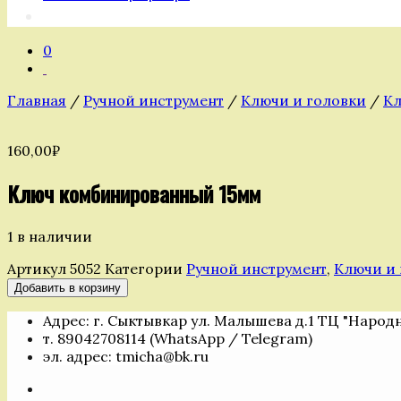
0
Главная
/
Ручной инструмент
/
Ключи и головки
/
Кл
160,00
₽
Ключ комбинированный 15мм
1 в наличии
Артикул
5052
Категории
Ручной инструмент
,
Ключи и 
Количество
Добавить в корзину
товара
Адрес: г. Сыктывкар ул. Малышева д.1 ТЦ "Народ
Ключ
т. 89042708114 (WhatsApp / Telegram)
комбинированный
эл. адрес: tmicha@bk.ru
15мм