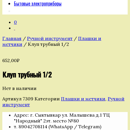
Бытовые электроприборы
0
Главная
/
Ручной инструмент
/
Плашки и
метчики
/ Клуп трубный 1/2
652,00
₽
Клуп трубный 1/2
Нет в наличии
Артикул
7309
Категории
Плашки и метчики
,
Ручной
инструмент
Адрес: г. Сыктывкар ул. Малышева д.1 ТЦ
"Народный" 2эт. место №80
т. 89042708114 (WhatsApp / Telegram)