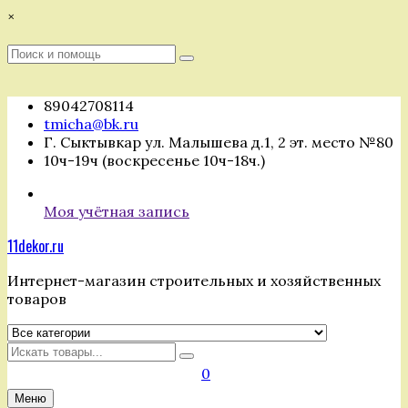
Перейти
×
к
содержимому
Поиск
Поиск
:
89042708114
tmicha@bk.ru
Г. Сыктывкар ул. Малышева д.1, 2 эт. место №80
10ч-19ч (воскресенье 10ч-18ч.)
Моя учётная запись
11dekor.ru
Интернет-магазин строительных и хозяйственных
товаров
Искать
0
Меню