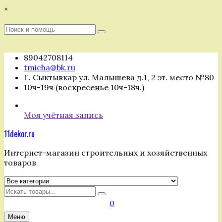
Перейти
×
к
содержимому
Поиск
Поиск
:
89042708114
tmicha@bk.ru
Г. Сыктывкар ул. Малышева д.1, 2 эт. место №80
10ч-19ч (воскресенье 10ч-18ч.)
Моя учётная запись
11dekor.ru
Интернет-магазин строительных и хозяйственных
товаров
Искать
0
Меню