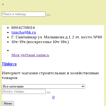
Перейти
×
к
содержимому
Поиск
Поиск
:
89042708114
tmicha@bk.ru
Г. Сыктывкар ул. Малышева д.1, 2 эт. место №80
10ч-19ч (воскресенье 10ч-18ч.)
Моя учётная запись
11dekor.ru
Интернет-магазин строительных и хозяйственных
товаров
Искать
0
Меню