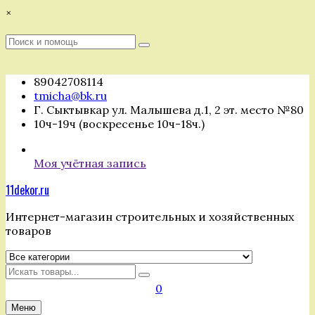
Перейти
×
к
содержимому
Поиск
Поиск
:
89042708114
tmicha@bk.ru
Г. Сыктывкар ул. Малышева д.1, 2 эт. место №80
10ч-19ч (воскресенье 10ч-18ч.)
Моя учётная запись
11dekor.ru
Интернет-магазин строительных и хозяйственных
товаров
Искать
0
Меню