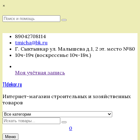
Перейти
×
к
содержимому
Поиск
Поиск
:
89042708114
tmicha@bk.ru
Г. Сыктывкар ул. Малышева д.1, 2 эт. место №80
10ч-19ч (воскресенье 10ч-18ч.)
Моя учётная запись
11dekor.ru
Интернет-магазин строительных и хозяйственных
товаров
Искать
0
Меню