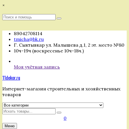
Перейти
×
к
содержимому
Поиск
Поиск
:
89042708114
tmicha@bk.ru
Г. Сыктывкар ул. Малышева д.1, 2 эт. место №80
10ч-19ч (воскресенье 10ч-18ч.)
Моя учётная запись
11dekor.ru
Интернет-магазин строительных и хозяйственных
товаров
Искать
0
Меню