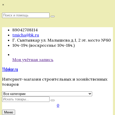
Перейти
×
к
содержимому
Поиск
Поиск
:
89042708114
tmicha@bk.ru
Г. Сыктывкар ул. Малышева д.1, 2 эт. место №80
10ч-19ч (воскресенье 10ч-18ч.)
Моя учётная запись
11dekor.ru
Интернет-магазин строительных и хозяйственных
товаров
Искать
0
Меню