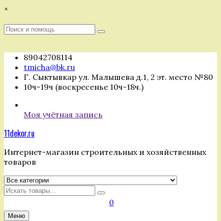
Перейти
×
к
содержимому
Поиск
Поиск
:
89042708114
tmicha@bk.ru
Г. Сыктывкар ул. Малышева д.1, 2 эт. место №80
10ч-19ч (воскресенье 10ч-18ч.)
Моя учётная запись
11dekor.ru
Интернет-магазин строительных и хозяйственных
товаров
Искать
0
Меню