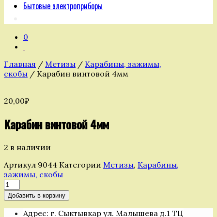
Бытовые электроприборы
0
Главная
/
Метизы
/
Карабины, зажимы,
скобы
/ Карабин винтовой 4мм
20,00
₽
Карабин винтовой 4мм
2 в наличии
Артикул
9044
Категории
Метизы
,
Карабины,
зажимы, скобы
Количество
товара
Добавить в корзину
Карабин
винтовой
Адрес: г. Сыктывкар ул. Малышева д.1 ТЦ