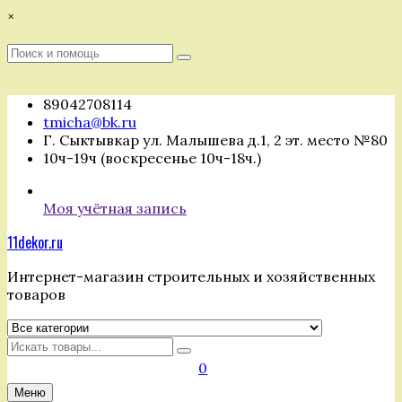
Перейти
×
к
содержимому
Поиск
Поиск
:
89042708114
tmicha@bk.ru
Г. Сыктывкар ул. Малышева д.1, 2 эт. место №80
10ч-19ч (воскресенье 10ч-18ч.)
Моя учётная запись
11dekor.ru
Интернет-магазин строительных и хозяйственных
товаров
Искать
0
Меню