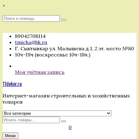
Перейти
×
к
содержимому
Поиск
Поиск
:
89042708114
tmicha@bk.ru
Г. Сыктывкар ул. Малышева д.1, 2 эт. место №80
10ч-19ч (воскресенье 10ч-18ч.)
Моя учётная запись
11dekor.ru
Интернет-магазин строительных и хозяйственных
товаров
Искать
0
Меню