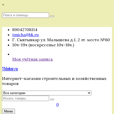
Перейти
×
к
содержимому
Поиск
Поиск
:
89042708114
tmicha@bk.ru
Г. Сыктывкар ул. Малышева д.1, 2 эт. место №80
10ч-19ч (воскресенье 10ч-18ч.)
Моя учётная запись
11dekor.ru
Интернет-магазин строительных и хозяйственных
товаров
Искать
0
Меню