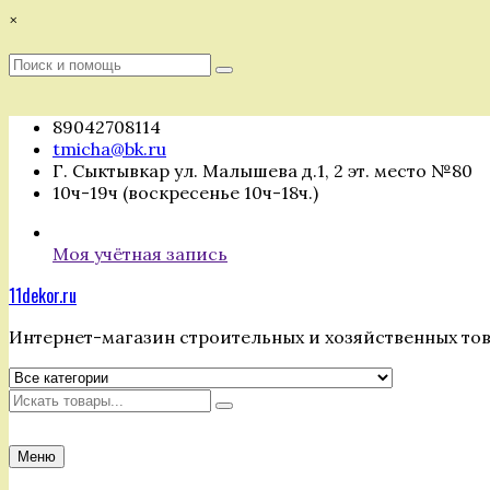
Перейти
×
к
содержимому
Поиск
Поиск
:
89042708114
tmicha@bk.ru
Г. Сыктывкар ул. Малышева д.1, 2 эт. место №80
10ч-19ч (воскресенье 10ч-18ч.)
Моя учётная запись
11dekor.ru
Интернет-магазин строительных и хозяйственных то
Искать
Меню