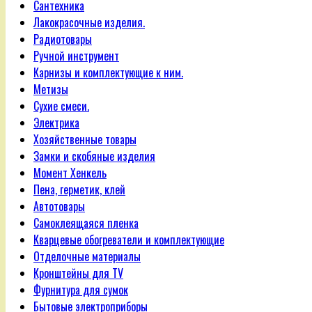
Сантехника
Лакокрасочные изделия.
Радиотовары
Ручной инструмент
Карнизы и комплектующие к ним.
Метизы
Сухие смеси.
Электрика
Хозяйственные товары
Замки и скобяные изделия
Момент Хенкель
Пена, герметик, клей
Автотовары
Самоклеящаяся пленка
Кварцевые обогреватели и комплектующие
Отделочные материалы
Кронштейны для TV
Фурнитура для сумок
Бытовые электроприборы