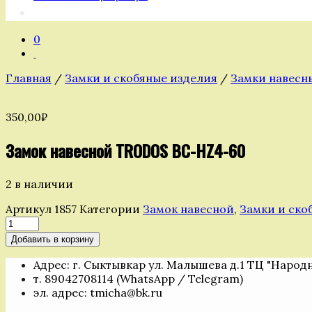
0
Главная
/
Замки и скобяные изделия
/
Замки навесн
350,00
₽
Замок навесной TRODOS BC-HZ4-60
2 в наличии
Артикул
1857
Категории
Замок навесной
,
Замки и ско
Количество
товара
Добавить в корзину
Замок
навесной
Адрес: г. Сыктывкар ул. Малышева д.1 ТЦ "Народ
TRODOS
т. 89042708114 (WhatsApp / Telegram)
BC-
эл. адрес: tmicha@bk.ru
HZ4-