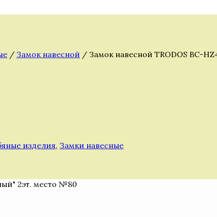
ые
/
Замок навесной
/ Замок навесной TRODOS BC-HZ
бяные изделия
,
Замки навесные
ный" 2эт. место №80