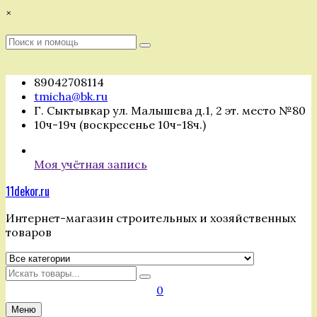
Перейти
×
к
содержимому
Поиск
Поиск
:
89042708114
tmicha@bk.ru
Г. Сыктывкар ул. Малышева д.1, 2 эт. место №80
10ч-19ч (воскресенье 10ч-18ч.)
Моя учётная запись
11dekor.ru
Интернет-магазин строительных и хозяйственных
товаров
Искать
0
Меню