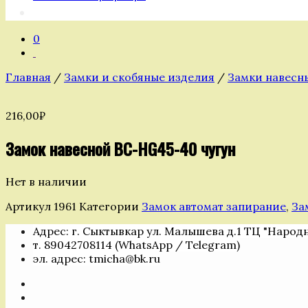
0
Главная
/
Замки и скобяные изделия
/
Замки навесн
216,00
₽
Замок навесной ВС-НG45-40 чугун
Нет в наличии
Артикул
1961
Категории
Замок автомат запирание
,
За
Адрес: г. Сыктывкар ул. Малышева д.1 ТЦ "Народ
т. 89042708114 (WhatsApp / Telegram)
эл. адрес: tmicha@bk.ru