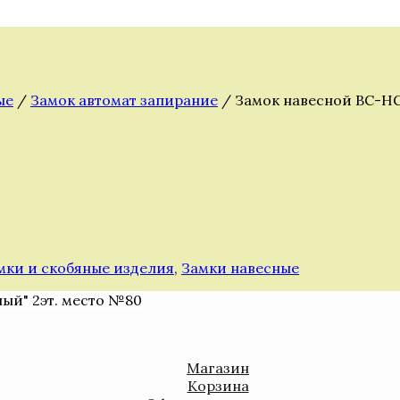
ые
/
Замок автомат запирание
/ Замок навесной ВС-НG
мки и скобяные изделия
,
Замки навесные
ный" 2эт. место №80
Магазин
Корзина