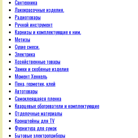
Сантехника
Лакокрасочные изделия.
Радиотовары
Ручной инструмент
Карнизы и комплектующие к ним.
Метизы
Сухие смеси.
Электрика
Хозяйственные товары
Замки и скобяные изделия
Момент Хенкель
Пена, герметик, клей
Автотовары
Самоклеящаяся пленка
Кварцевые обогреватели и комплектующие
Отделочные материалы
Кронштейны для TV
Фурнитура для сумок
Бытовые электроприборы