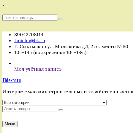
Перейти
×
к
содержимому
Поиск
Поиск
:
89042708114
tmicha@bk.ru
Г. Сыктывкар ул. Малышева д.1, 2 эт. место №80
10ч-19ч (воскресенье 10ч-18ч.)
Моя учётная запись
11dekor.ru
Интернет-магазин строительных и хозяйственных то
Искать
Меню