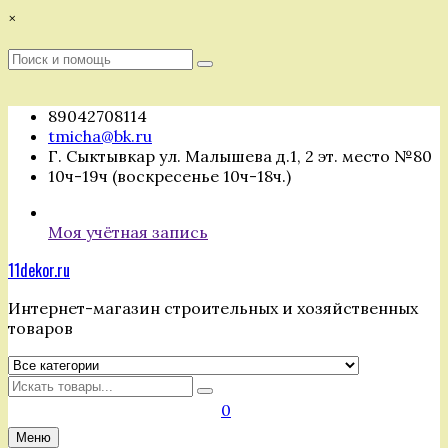
Перейти
×
к
содержимому
Поиск
Поиск
:
89042708114
tmicha@bk.ru
Г. Сыктывкар ул. Малышева д.1, 2 эт. место №80
10ч-19ч (воскресенье 10ч-18ч.)
Моя учётная запись
11dekor.ru
Интернет-магазин строительных и хозяйственных
товаров
Искать
0
Меню