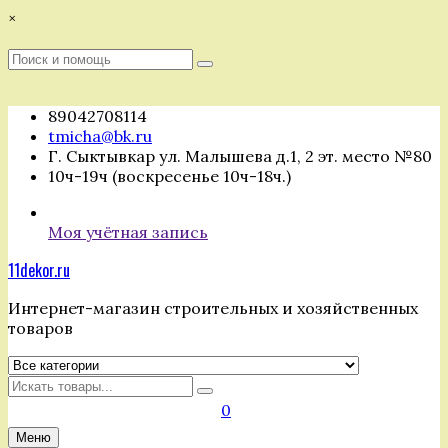
Перейти
×
к
содержимому
Поиск
Поиск
:
89042708114
tmicha@bk.ru
Г. Сыктывкар ул. Малышева д.1, 2 эт. место №80
10ч-19ч (воскресенье 10ч-18ч.)
Моя учётная запись
11dekor.ru
Интернет-магазин строительных и хозяйственных
товаров
Искать
0
Меню