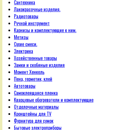
Сантехника
Лакокрасочные изделия.
Радиотовары
Ручной инструмент
Карнизы и комплектующие к ним.
Метизы
Сухие смеси.
Электрика
Хозяйственные товары
Замки и скобяные изделия
Момент Хенкель
Пена, герметик, клей
Автотовары
Самоклеящаяся пленка
Кварцевые обогреватели и комплектующие
Отделочные материалы
Кронштейны для TV
Фурнитура для сумок
Бытовые электроприборы