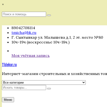
Перейти
×
к
содержимому
Поиск
Поиск
:
89042708114
tmicha@bk.ru
Г. Сыктывкар ул. Малышева д.1, 2 эт. место №80
10ч-19ч (воскресенье 10ч-18ч.)
Моя учётная запись
11dekor.ru
Интернет-магазин строительных и хозяйственных то
Искать
Меню