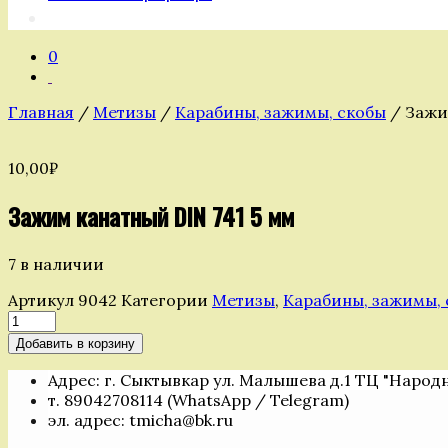
0
Главная
/
Метизы
/
Карабины, зажимы, скобы
/ Зажи
10,00
₽
Зажим канатный DIN 741 5 мм
7 в наличии
Артикул
9042
Категории
Метизы
,
Карабины, зажимы,
Количество
товара
Добавить в корзину
Зажим
канатный
Адрес: г. Сыктывкар ул. Малышева д.1 ТЦ "Народ
DIN
т. 89042708114 (WhatsApp / Telegram)
741
эл. адрес: tmicha@bk.ru
5