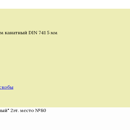
м канатный DIN 741 5 мм
 скобы
ный" 2эт. место №80