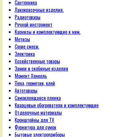
Сантехника
Лакокрасочные изделия.
Радиотовары
Ручной инструмент
Карнизы и комплектующие к ним.
Метизы
Сухие смеси.
Электрика
Хозяйственные товары
Замки и скобяные изделия
Момент Хенкель
Пена, герметик, клей
Автотовары
Самоклеящаяся пленка
Кварцевые обогреватели и комплектующие
Отделочные материалы
Кронштейны для TV
Фурнитура для сумок
Бытовые электроприборы