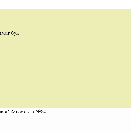
мат бук
ный" 2эт. место №80