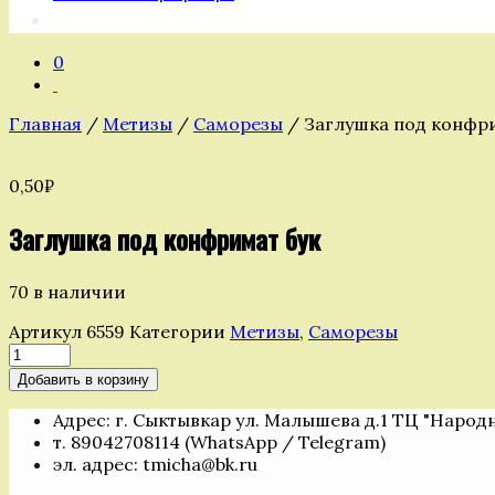
0
Главная
/
Метизы
/
Саморезы
/ Заглушка под конфри
0,50
₽
Заглушка под конфримат бук
70 в наличии
Артикул
6559
Категории
Метизы
,
Саморезы
Количество
товара
Добавить в корзину
Заглушка
под
Адрес: г. Сыктывкар ул. Малышева д.1 ТЦ "Народ
конфримат
т. 89042708114 (WhatsApp / Telegram)
бук
эл. адрес: tmicha@bk.ru