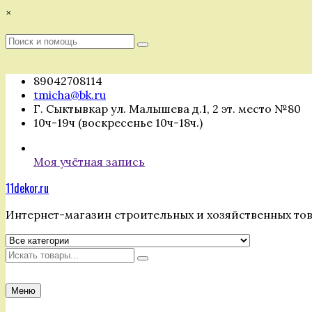
Перейти
×
к
содержимому
Поиск
Поиск
:
89042708114
tmicha@bk.ru
Г. Сыктывкар ул. Малышева д.1, 2 эт. место №80
10ч-19ч (воскресенье 10ч-18ч.)
Моя учётная запись
11dekor.ru
Интернет-магазин строительных и хозяйственных то
Искать
Меню