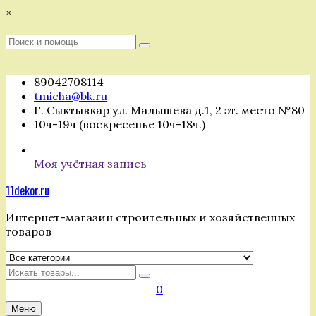
Перейти
×
к
содержимому
Поиск
Поиск
:
89042708114
tmicha@bk.ru
Г. Сыктывкар ул. Малышева д.1, 2 эт. место №80
10ч-19ч (воскресенье 10ч-18ч.)
Моя учётная запись
11dekor.ru
Интернет-магазин строительных и хозяйственных
товаров
Искать
0
Меню