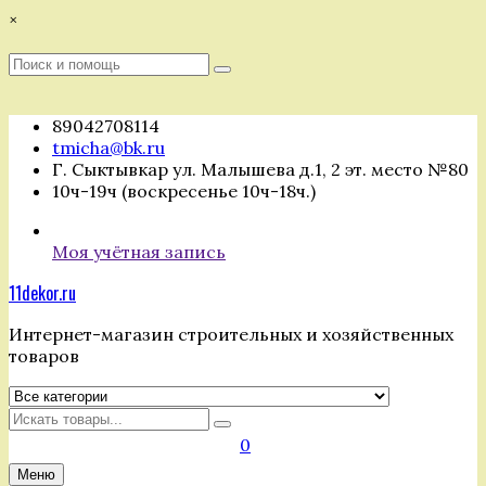
Перейти
×
к
содержимому
Поиск
Поиск
:
89042708114
tmicha@bk.ru
Г. Сыктывкар ул. Малышева д.1, 2 эт. место №80
10ч-19ч (воскресенье 10ч-18ч.)
Моя учётная запись
11dekor.ru
Интернет-магазин строительных и хозяйственных
товаров
Искать
0
Меню