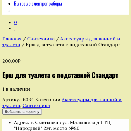
Бытовые электроприборы
0
Главная
/
Сантехника
/
Аксессуары для ванной и
туалета
/ Ерш для туалета с подставкой Стандарт
200,00
₽
Ерш для туалета с подставкой Стандарт
1 в наличии
Артикул
6034
Категории
Аксессуары для ванной и
туалета
,
Сантехника
Количество
Добавить в корзину
товара
Адрес: г. Сыктывкар ул. Малышева д.1 ТЦ
Ерш
"Народный" 2эт. место №80
для