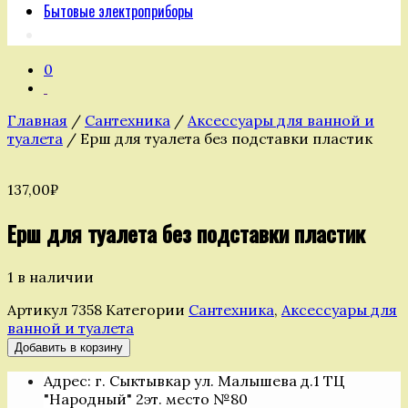
Бытовые электроприборы
0
Главная
/
Сантехника
/
Аксессуары для ванной и
туалета
/ Ерш для туалета без подставки пластик
137,00
₽
Ерш для туалета без подставки пластик
1 в наличии
Артикул
7358
Категории
Сантехника
,
Аксессуары для
ванной и туалета
Количество
Добавить в корзину
товара
Адрес: г. Сыктывкар ул. Малышева д.1 ТЦ
Ерш
"Народный" 2эт. место №80
для