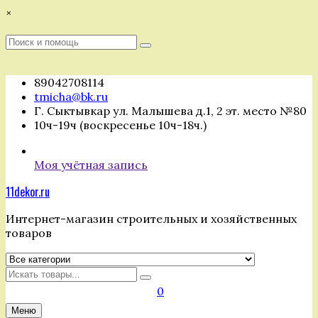
Перейти
×
к
содержимому
Поиск
Поиск
:
89042708114
tmicha@bk.ru
Г. Сыктывкар ул. Малышева д.1, 2 эт. место №80
10ч-19ч (воскресенье 10ч-18ч.)
Моя учётная запись
11dekor.ru
Интернет-магазин строительных и хозяйственных
товаров
Искать
0
Меню