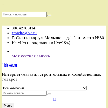
Перейти
×
к
содержимому
Поиск
Поиск
:
89042708114
tmicha@bk.ru
Г. Сыктывкар ул. Малышева д.1, 2 эт. место №80
10ч-19ч (воскресенье 10ч-18ч.)
Моя учётная запись
11dekor.ru
Интернет-магазин строительных и хозяйственных
товаров
Искать
0
Меню