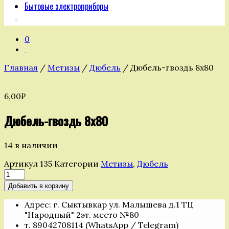
Бытовые электроприборы
0
Главная
/
Метизы
/
Дюбель
/ Дюбель-гвоздь 8х80
6,00
₽
Дюбель-гвоздь 8х80
14 в наличии
Артикул
135
Категории
Метизы
,
Дюбель
Количество
товара
Добавить в корзину
Дюбель-
гвоздь
Адрес: г. Сыктывкар ул. Малышева д.1 ТЦ
8х80
"Народный" 2эт. место №80
т. 89042708114 (WhatsApp / Telegram)