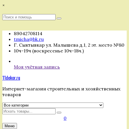
Перейти
×
к
содержимому
Поиск
Поиск
:
89042708114
tmicha@bk.ru
Г. Сыктывкар ул. Малышева д.1, 2 эт. место №80
10ч-19ч (воскресенье 10ч-18ч.)
Моя учётная запись
11dekor.ru
Интернет-магазин строительных и хозяйственных
товаров
Искать
0
Меню