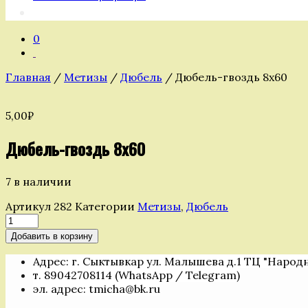
0
Главная
/
Метизы
/
Дюбель
/ Дюбель-гвоздь 8х60
5,00
₽
Дюбель-гвоздь 8х60
7 в наличии
Артикул
282
Категории
Метизы
,
Дюбель
Количество
товара
Добавить в корзину
Дюбель-
гвоздь
Адрес: г. Сыктывкар ул. Малышева д.1 ТЦ "Народ
8х60
т. 89042708114 (WhatsApp / Telegram)
эл. адрес: tmicha@bk.ru