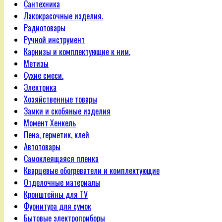
Сантехника
Лакокрасочные изделия.
Радиотовары
Ручной инструмент
Карнизы и комплектующие к ним.
Метизы
Сухие смеси.
Электрика
Хозяйственные товары
Замки и скобяные изделия
Момент Хенкель
Пена, герметик, клей
Автотовары
Самоклеящаяся пленка
Кварцевые обогреватели и комплектующие
Отделочные материалы
Кронштейны для TV
Фурнитура для сумок
Бытовые электроприборы