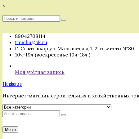
Перейти
×
к
содержимому
Поиск
Поиск
:
89042708114
tmicha@bk.ru
Г. Сыктывкар ул. Малышева д.1, 2 эт. место №80
10ч-19ч (воскресенье 10ч-18ч.)
Моя учётная запись
11dekor.ru
Интернет-магазин строительных и хозяйственных то
Искать
Меню