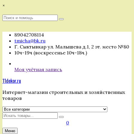
Перейти
×
к
содержимому
Поиск
Поиск
:
89042708114
tmicha@bk.ru
Г. Сыктывкар ул. Малышева д.1, 2 эт. место №80
10ч-19ч (воскресенье 10ч-18ч.)
Моя учётная запись
11dekor.ru
Интернет-магазин строительных и хозяйственных
товаров
Искать
0
Меню