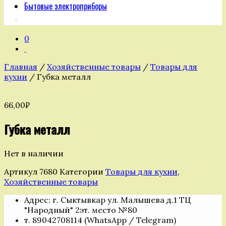
Бытовые электроприборы
0
Главная
/
Хозяйственные товары
/
Товары для
кухни
/ Губка металл
66,00
₽
Губка металл
Нет в наличии
Артикул
7680
Категории
Товары для кухни
,
Хозяйственные товары
Адрес: г. Сыктывкар ул. Малышева д.1 ТЦ
"Народный" 2эт. место №80
т. 89042708114 (WhatsApp / Telegram)