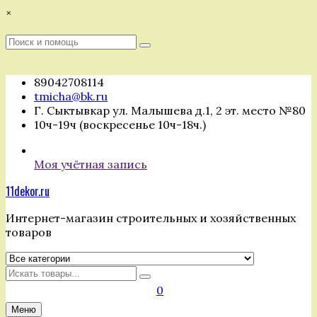
Перейти
×
к
содержимому
Поиск
Поиск
:
89042708114
tmicha@bk.ru
Г. Сыктывкар ул. Малышева д.1, 2 эт. место №80
10ч-19ч (воскресенье 10ч-18ч.)
Моя учётная запись
11dekor.ru
Интернет-магазин строительных и хозяйственных
товаров
Искать
0
Меню