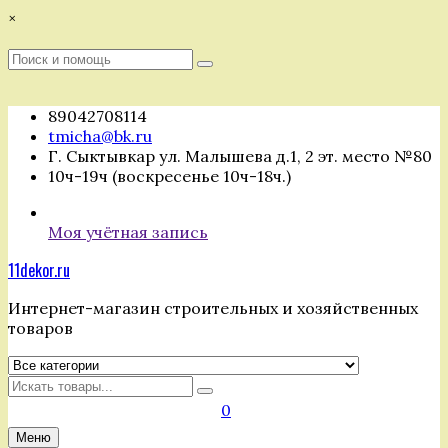
Перейти
×
к
содержимому
Поиск
Поиск
:
89042708114
tmicha@bk.ru
Г. Сыктывкар ул. Малышева д.1, 2 эт. место №80
10ч-19ч (воскресенье 10ч-18ч.)
Моя учётная запись
11dekor.ru
Интернет-магазин строительных и хозяйственных
товаров
Искать
0
Меню