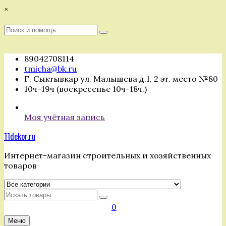
Перейти
×
к
содержимому
Поиск
Поиск
:
89042708114
tmicha@bk.ru
Г. Сыктывкар ул. Малышева д.1, 2 эт. место №80
10ч-19ч (воскресенье 10ч-18ч.)
Моя учётная запись
11dekor.ru
Интернет-магазин строительных и хозяйственных
товаров
Искать
0
Меню