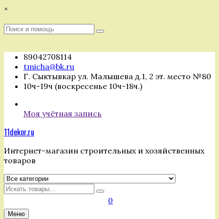
Перейти
×
к
содержимому
Поиск
Поиск
:
89042708114
tmicha@bk.ru
Г. Сыктывкар ул. Малышева д.1, 2 эт. место №80
10ч-19ч (воскресенье 10ч-18ч.)
Моя учётная запись
11dekor.ru
Интернет-магазин строительных и хозяйственных
товаров
Искать
0
Меню