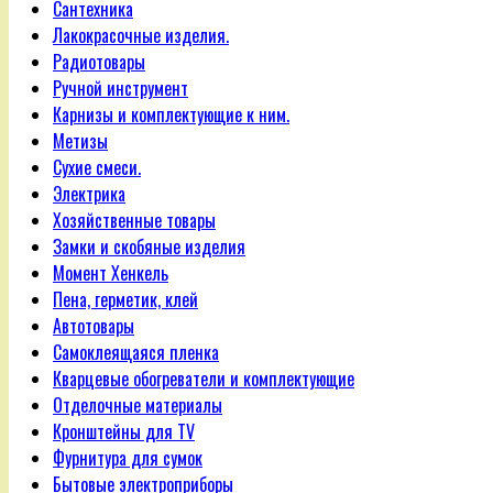
Сантехника
Лакокрасочные изделия.
Радиотовары
Ручной инструмент
Карнизы и комплектующие к ним.
Метизы
Сухие смеси.
Электрика
Хозяйственные товары
Замки и скобяные изделия
Момент Хенкель
Пена, герметик, клей
Автотовары
Самоклеящаяся пленка
Кварцевые обогреватели и комплектующие
Отделочные материалы
Кронштейны для TV
Фурнитура для сумок
Бытовые электроприборы