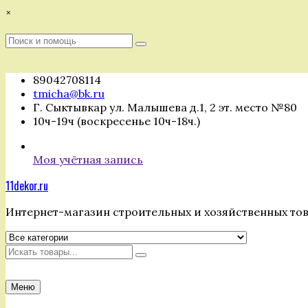
Перейти
×
к
содержимому
Поиск
Поиск
:
89042708114
tmicha@bk.ru
Г. Сыктывкар ул. Малышева д.1, 2 эт. место №80
10ч-19ч (воскресенье 10ч-18ч.)
Моя учётная запись
11dekor.ru
Интернет-магазин строительных и хозяйственных то
Искать
Меню